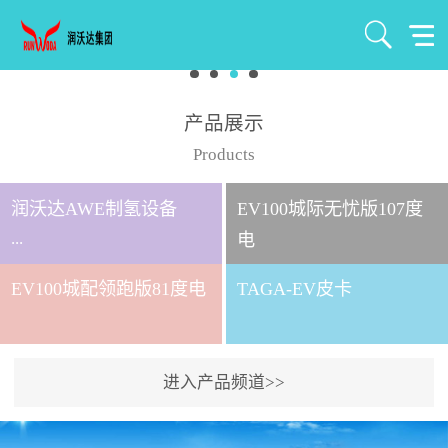
产品展示
Products
润沃达AWE制氢设备
EV100城际无忧版107度
...
电
EV100城配领跑版81度电
TAGA-EV皮卡
北京润沃达新能源有限公
司成立于2021年7月，注册
资金1000万元，是北京润
进入产品频道>>
沃达集团全资控股子公
司。 公司主要从事氢气