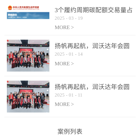
控制系统
3个履约周期碳配额交易量占
2025
-
03
-
19
全国1/4 山东省碳排放强度持
...
续降低
MORE >
扬帆再起航，润沃达年会圆
2025
-
01
-
14
满结束！
MORE >
扬帆再起航，润沃达年会圆
2025
-
01
-
11
满结束！
MORE >
案例列表