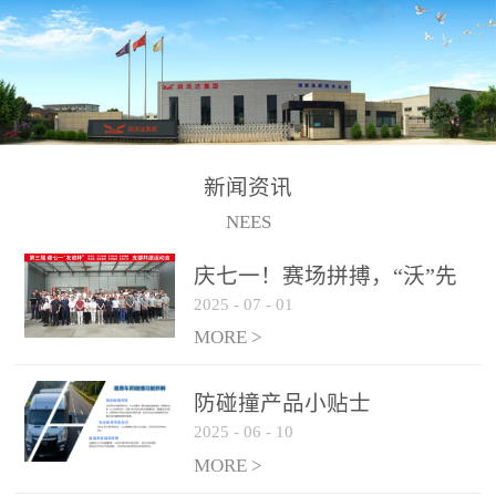
制、储、加、用的相关技
术、产品的研发、销售及
道路货物运输业务。设备
的生产制造由位于连云港
的江苏润沃达环境科技有
限公司承担。 以下设备
新闻资讯
为润沃达AWE制氢设备系
NEES
统组成部分，可用于电
子、化工、冶金、建材等
庆七一！赛场拼搏，“沃”先
行业的制氢 / 制氧设备，
2025
-
07
-
01
行！
纯化后可达到99.999%氢气
MORE >
纯度，满足氢燃料电池使
用需求。 气液
防碰撞产品小贴士
分离系统
2025
-
06
-
10
纯化系统
MORE >
电解槽