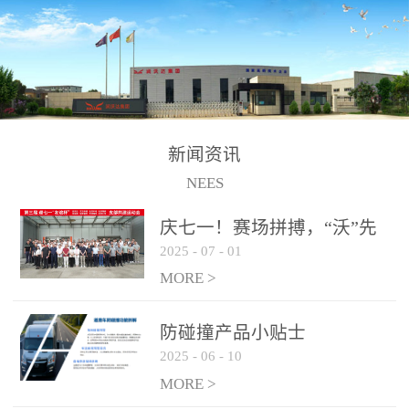
制、储、加、用的相关技
术、产品的研发、销售及
道路货物运输业务。设备
的生产制造由位于连云港
的江苏润沃达环境科技有
限公司承担。 以下设备
新闻资讯
为润沃达AWE制氢设备系
NEES
统组成部分，可用于电
子、化工、冶金、建材等
庆七一！赛场拼搏，“沃”先
行业的制氢 / 制氧设备，
2025
-
07
-
01
行！
纯化后可达到99.999%氢气
MORE >
纯度，满足氢燃料电池使
用需求。 气液
防碰撞产品小贴士
分离系统
2025
-
06
-
10
纯化系统
MORE >
电解槽