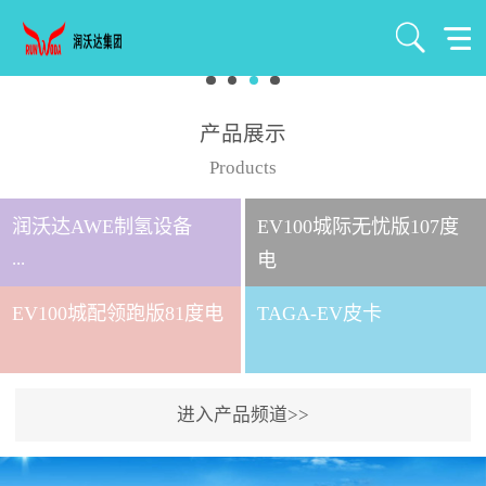
产品展示
Products
润沃达AWE制氢设备
EV100城际无忧版107度
...
电
EV100城配领跑版81度电
TAGA-EV皮卡
北京润沃达新能源有限公
司成立于2021年7月，注册
资金1000万元，是北京润
进入产品频道>>
沃达集团全资控股子公
司。 公司主要从事氢气