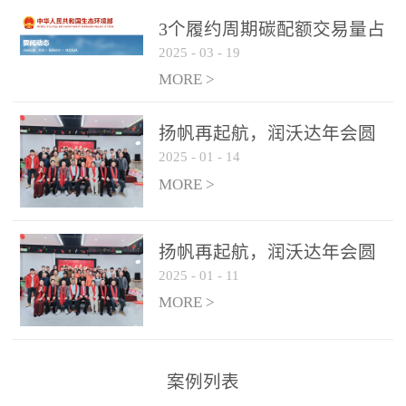
控制系统
3个履约周期碳配额交易量占
2025
-
03
-
19
全国1/4 山东省碳排放强度持
...
续降低
MORE >
扬帆再起航，润沃达年会圆
2025
-
01
-
14
满结束！
MORE >
扬帆再起航，润沃达年会圆
2025
-
01
-
11
满结束！
MORE >
案例列表