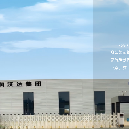
北京
身智能运
尾气后处
北京、河