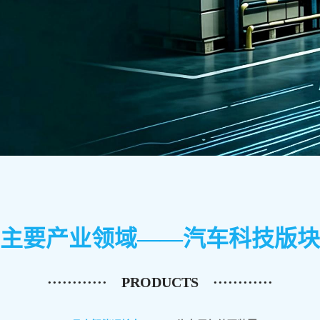
主要产业领域——汽车科技版块
············ PRODUCTS ············