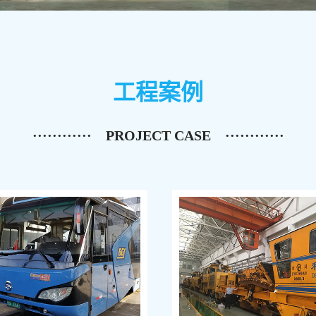
工程案例
············ PROJECT CASE ············