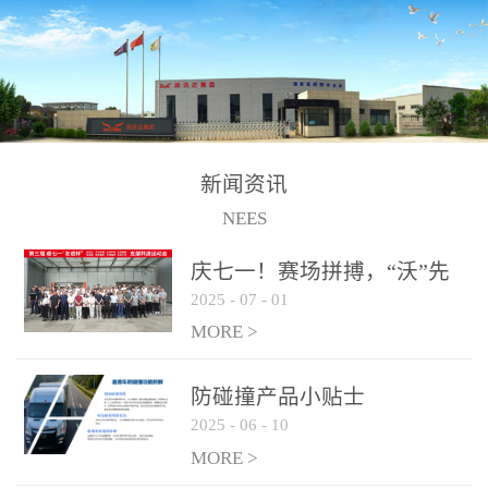
制、储、加、用的相关技
术、产品的研发、销售及
道路货物运输业务。设备
的生产制造由位于连云港
的江苏润沃达环境科技有
限公司承担。 以下设备
新闻资讯
为润沃达AWE制氢设备系
NEES
统组成部分，可用于电
子、化工、冶金、建材等
庆七一！赛场拼搏，“沃”先
行业的制氢 / 制氧设备，
2025
-
07
-
01
行！
纯化后可达到99.999%氢气
MORE >
纯度，满足氢燃料电池使
用需求。 气液
防碰撞产品小贴士
分离系统
2025
-
06
-
10
纯化系统
MORE >
电解槽