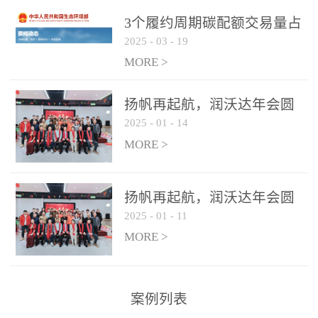
控制系统
3个履约周期碳配额交易量占
2025
-
03
-
19
全国1/4 山东省碳排放强度持
...
续降低
MORE >
扬帆再起航，润沃达年会圆
2025
-
01
-
14
满结束！
MORE >
扬帆再起航，润沃达年会圆
2025
-
01
-
11
满结束！
MORE >
案例列表