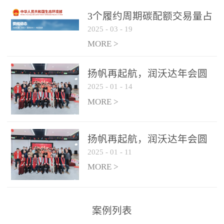
控制系统
3个履约周期碳配额交易量占
2025
-
03
-
19
全国1/4 山东省碳排放强度持
...
续降低
MORE >
扬帆再起航，润沃达年会圆
2025
-
01
-
14
满结束！
MORE >
扬帆再起航，润沃达年会圆
2025
-
01
-
11
满结束！
MORE >
案例列表