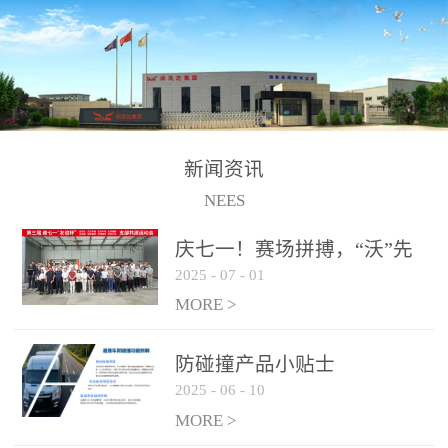
制、储、加、用的相关技
术、产品的研发、销售及
道路货物运输业务。设备
的生产制造由位于连云港
的江苏润沃达环境科技有
限公司承担。 以下设备
新闻资讯
为润沃达AWE制氢设备系
NEES
统组成部分，可用于电
子、化工、冶金、建材等
庆七一！赛场拼搏，“沃”先
行业的制氢 / 制氧设备，
2025
-
07
-
01
行！
纯化后可达到99.999%氢气
MORE >
纯度，满足氢燃料电池使
用需求。 气液
防碰撞产品小贴士
分离系统
2025
-
06
-
10
纯化系统
MORE >
电解槽