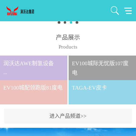
产品展示
Products
润沃达AWE制氢设备
EV100城际无忧版107度
...
电
EV100城配领跑版81度电
TAGA-EV皮卡
北京润沃达新能源有限公
司成立于2021年7月，注册
资金1000万元，是北京润
进入产品频道>>
沃达集团全资控股子公
司。 公司主要从事氢气