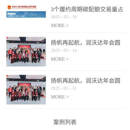
控制系统
3个履约周期碳配额交易量占
2025
-
03
-
19
全国1/4 山东省碳排放强度持
...
续降低
MORE >
扬帆再起航，润沃达年会圆
2025
-
01
-
14
满结束！
MORE >
扬帆再起航，润沃达年会圆
2025
-
01
-
11
满结束！
MORE >
案例列表