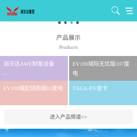
产品展示
Products
润沃达AWE制氢设备
EV100城际无忧版107度
...
电
EV100城配领跑版81度电
TAGA-EV皮卡
北京润沃达新能源有限公
司成立于2021年7月，注册
资金1000万元，是北京润
进入产品频道>>
沃达集团全资控股子公
司。 公司主要从事氢气