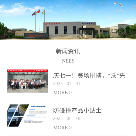
制、储、加、用的相关技
术、产品的研发、销售及
道路货物运输业务。设备
的生产制造由位于连云港
的江苏润沃达环境科技有
限公司承担。 以下设备
新闻资讯
为润沃达AWE制氢设备系
NEES
统组成部分，可用于电
子、化工、冶金、建材等
庆七一！赛场拼搏，“沃”先
行业的制氢 / 制氧设备，
2025
-
07
-
01
行！
纯化后可达到99.999%氢气
MORE >
纯度，满足氢燃料电池使
用需求。 气液
防碰撞产品小贴士
分离系统
2025
-
06
-
10
纯化系统
MORE >
电解槽