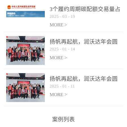
控制系统
3个履约周期碳配额交易量占
2025
-
03
-
19
全国1/4 山东省碳排放强度持
...
续降低
MORE >
扬帆再起航，润沃达年会圆
2025
-
01
-
14
满结束！
MORE >
扬帆再起航，润沃达年会圆
2025
-
01
-
11
满结束！
MORE >
案例列表