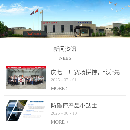
制、储、加、用的相关技
术、产品的研发、销售及
道路货物运输业务。设备
的生产制造由位于连云港
的江苏润沃达环境科技有
限公司承担。 以下设备
新闻资讯
为润沃达AWE制氢设备系
NEES
统组成部分，可用于电
子、化工、冶金、建材等
庆七一！赛场拼搏，“沃”先
行业的制氢 / 制氧设备，
2025
-
07
-
01
行！
纯化后可达到99.999%氢气
MORE >
纯度，满足氢燃料电池使
用需求。 气液
防碰撞产品小贴士
分离系统
2025
-
06
-
10
纯化系统
MORE >
电解槽