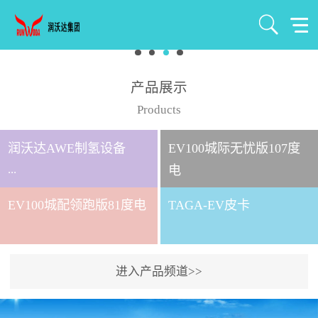
产品展示
Products
润沃达AWE制氢设备
EV100城际无忧版107度
...
电
EV100城配领跑版81度电
TAGA-EV皮卡
北京润沃达新能源有限公
司成立于2021年7月，注册
资金1000万元，是北京润
进入产品频道>>
沃达集团全资控股子公
司。 公司主要从事氢气