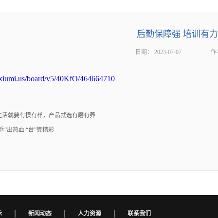
后勤保障强 培训有
日期：
2023-07-07
作
v.xiumi.us/board/v5/40KfO/464664710
生活就要有模有样，产品就选有磨有养
“乒”出热血 “台”算精彩
示
新闻动态
人力资源
联系我们