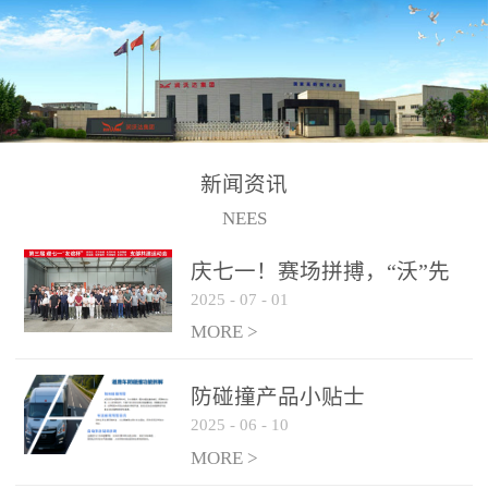
制、储、加、用的相关技
术、产品的研发、销售及
道路货物运输业务。设备
的生产制造由位于连云港
的江苏润沃达环境科技有
限公司承担。 以下设备
新闻资讯
为润沃达AWE制氢设备系
NEES
统组成部分，可用于电
子、化工、冶金、建材等
庆七一！赛场拼搏，“沃”先
行业的制氢 / 制氧设备，
2025
-
07
-
01
行！
纯化后可达到99.999%氢气
MORE >
纯度，满足氢燃料电池使
用需求。 气液
防碰撞产品小贴士
分离系统
2025
-
06
-
10
纯化系统
MORE >
电解槽