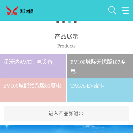
产品展示
Products
润沃达AWE制氢设备
EV100城际无忧版107度
...
电
EV100城配领跑版81度电
TAGA-EV皮卡
北京润沃达新能源有限公
司成立于2021年7月，注册
资金1000万元，是北京润
进入产品频道>>
沃达集团全资控股子公
司。 公司主要从事氢气