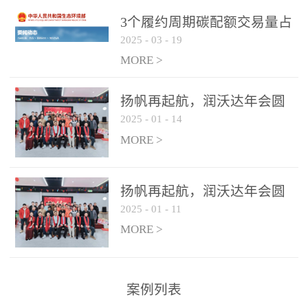
控制系统
3个履约周期碳配额交易量占
2025
-
03
-
19
全国1/4 山东省碳排放强度持
...
续降低
MORE >
扬帆再起航，润沃达年会圆
2025
-
01
-
14
满结束！
MORE >
扬帆再起航，润沃达年会圆
2025
-
01
-
11
满结束！
MORE >
案例列表