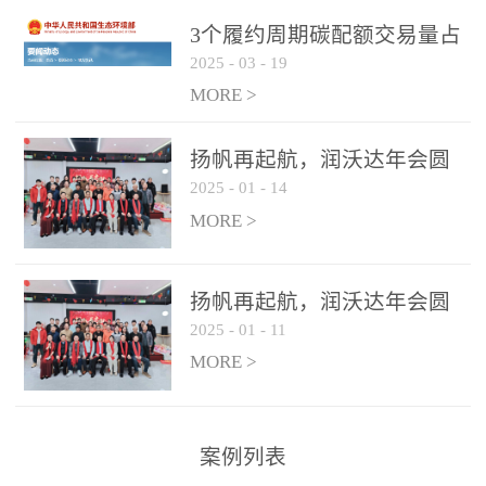
控制系统
3个履约周期碳配额交易量占
2025
-
03
-
19
全国1/4 山东省碳排放强度持
...
续降低
MORE >
扬帆再起航，润沃达年会圆
2025
-
01
-
14
满结束！
MORE >
扬帆再起航，润沃达年会圆
2025
-
01
-
11
满结束！
MORE >
案例列表