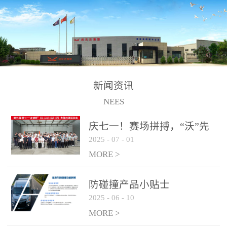
制、储、加、用的相关技
术、产品的研发、销售及
道路货物运输业务。设备
的生产制造由位于连云港
的江苏润沃达环境科技有
限公司承担。 以下设备
新闻资讯
为润沃达AWE制氢设备系
NEES
统组成部分，可用于电
子、化工、冶金、建材等
庆七一！赛场拼搏，“沃”先
行业的制氢 / 制氧设备，
2025
-
07
-
01
行！
纯化后可达到99.999%氢气
MORE >
纯度，满足氢燃料电池使
用需求。 气液
防碰撞产品小贴士
分离系统
2025
-
06
-
10
纯化系统
MORE >
电解槽