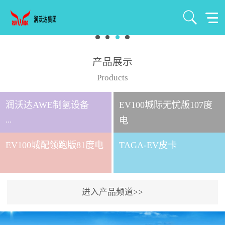
产品展示
Products
润沃达AWE制氢设备
EV100城际无忧版107度
...
电
EV100城配领跑版81度电
TAGA-EV皮卡
北京润沃达新能源有限公
司成立于2021年7月，注册
资金1000万元，是北京润
进入产品频道>>
沃达集团全资控股子公
司。 公司主要从事氢气