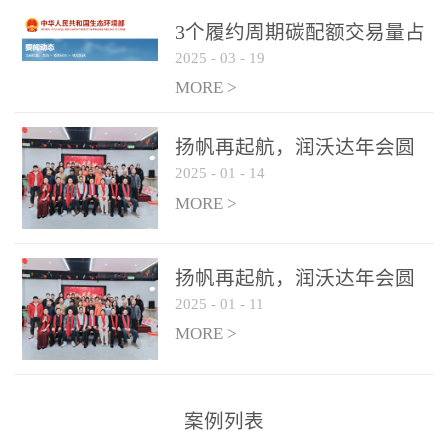
控制系统
3个履约周期碳配额交易量占
2025
-
03
-
19
全国1/4 山东省碳排放强度持
...
续降低
MORE >
扬帆再起航，润沃达年会圆
2025
-
01
-
14
满结束！
MORE >
扬帆再起航，润沃达年会圆
2025
-
01
-
11
满结束！
MORE >
案例列表