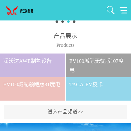
产品展示
Products
润沃达AWE制氢设备
EV100城际无忧版107度
...
电
EV100城配领跑版81度电
TAGA-EV皮卡
北京润沃达新能源有限公
司成立于2021年7月，注册
资金1000万元，是北京润
进入产品频道>>
沃达集团全资控股子公
司。 公司主要从事氢气