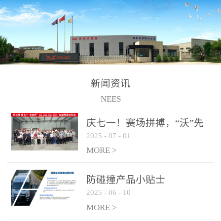
制、储、加、用的相关技
术、产品的研发、销售及
道路货物运输业务。设备
的生产制造由位于连云港
的江苏润沃达环境科技有
限公司承担。 以下设备
新闻资讯
为润沃达AWE制氢设备系
NEES
统组成部分，可用于电
子、化工、冶金、建材等
庆七一！赛场拼搏，“沃”先
行业的制氢 / 制氧设备，
2025
-
07
-
01
行！
纯化后可达到99.999%氢气
MORE >
纯度，满足氢燃料电池使
用需求。 气液
防碰撞产品小贴士
分离系统
2025
-
06
-
10
纯化系统
MORE >
电解槽