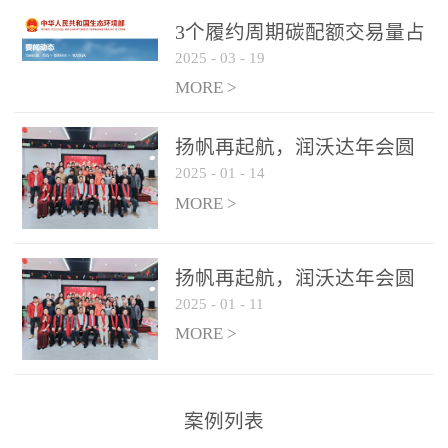
控制系统
3个履约周期碳配额交易量占
2025
-
03
-
19
全国1/4 山东省碳排放强度持
...
续降低
MORE >
扬帆再起航，润沃达年会圆
2025
-
01
-
14
满结束！
MORE >
扬帆再起航，润沃达年会圆
2025
-
01
-
11
满结束！
MORE >
案例列表