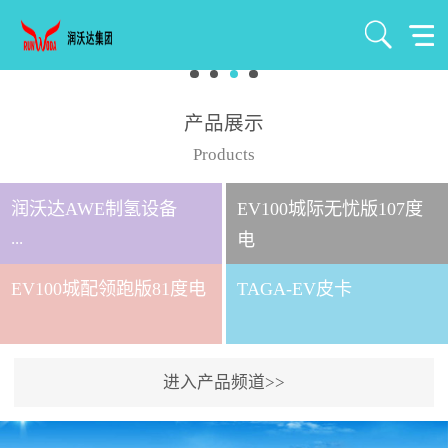
产品展示
Products
润沃达AWE制氢设备
EV100城际无忧版107度
...
电
EV100城配领跑版81度电
TAGA-EV皮卡
北京润沃达新能源有限公
司成立于2021年7月，注册
资金1000万元，是北京润
进入产品频道>>
沃达集团全资控股子公
司。 公司主要从事氢气