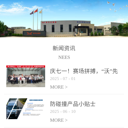
制、储、加、用的相关技
术、产品的研发、销售及
道路货物运输业务。设备
的生产制造由位于连云港
的江苏润沃达环境科技有
限公司承担。 以下设备
新闻资讯
为润沃达AWE制氢设备系
NEES
统组成部分，可用于电
子、化工、冶金、建材等
庆七一！赛场拼搏，“沃”先
行业的制氢 / 制氧设备，
2025
-
07
-
01
行！
纯化后可达到99.999%氢气
MORE >
纯度，满足氢燃料电池使
用需求。 气液
防碰撞产品小贴士
分离系统
2025
-
06
-
10
纯化系统
MORE >
电解槽