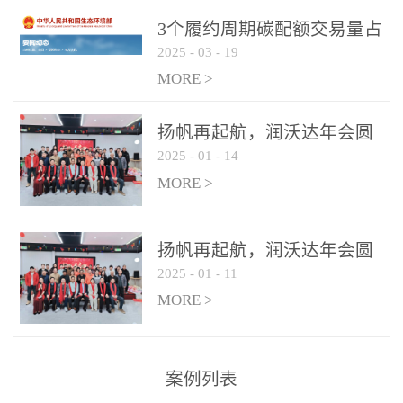
控制系统
3个履约周期碳配额交易量占
2025
-
03
-
19
全国1/4 山东省碳排放强度持
...
续降低
MORE >
扬帆再起航，润沃达年会圆
2025
-
01
-
14
满结束！
MORE >
扬帆再起航，润沃达年会圆
2025
-
01
-
11
满结束！
MORE >
案例列表