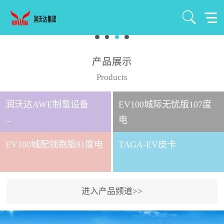
产品展示
Products
润沃达AWE制氢设备
EV100城际无忧版107度
...
电
EV100城配领跑版81度电
TAGA-EV皮卡
北京润沃达新能源有限公
司成立于2021年7月，注册
资金1000万元，是北京润
进入产品频道>>
沃达集团全资控股子公
司。 公司主要从事氢气