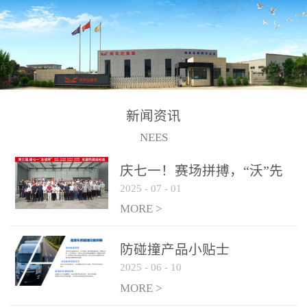
制、储、加、用的相关技
术、产品的研发、销售及
道路货物运输业务。设备
的生产制造由位于连云港
的江苏润沃达环境科技有
限公司承担。 以下设备
新闻资讯
为润沃达AWE制氢设备系
NEES
统组成部分，可用于电
子、化工、冶金、建材等
庆七一！赛场拼搏，“沃”先
行业的制氢 / 制氧设备，
2025
-
07
-
01
行！
纯化后可达到99.999%氢气
MORE >
纯度，满足氢燃料电池使
用需求。 气液
防碰撞产品小贴士
分离系统
2025
-
06
-
10
纯化系统
MORE >
电解槽