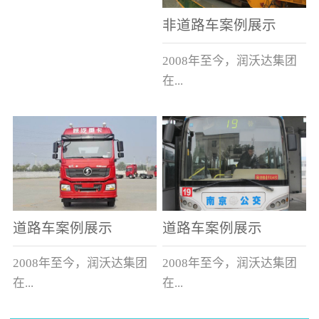
非道路车案例展示
2008年至今，润沃达集团
在...
中国累计升级改造非道路
运输车辆10000余辆，涵盖
了所有非道路车辆类型。
道路车案例展示
道路车案例展示
2008年至今，润沃达集团
2008年至今，润沃达集团
在...
在...