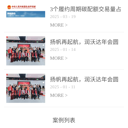
控制系统
3个履约周期碳配额交易量占
2025
-
03
-
19
全国1/4 山东省碳排放强度持
...
续降低
MORE >
扬帆再起航，润沃达年会圆
2025
-
01
-
14
满结束！
MORE >
扬帆再起航，润沃达年会圆
2025
-
01
-
11
满结束！
MORE >
案例列表