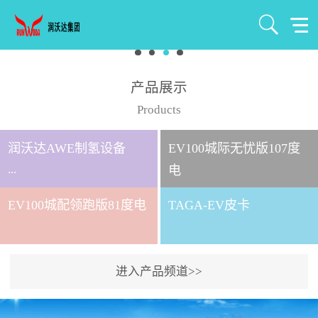
产品展示
Products
润沃达AWE制氢设备
EV100城际无忧版107度
...
电
EV100城配领跑版81度电
TAGA-EV皮卡
北京润沃达新能源有限公
司成立于2021年7月，注册
资金1000万元，是北京润
进入产品频道>>
沃达集团全资控股子公
司。 公司主要从事氢气