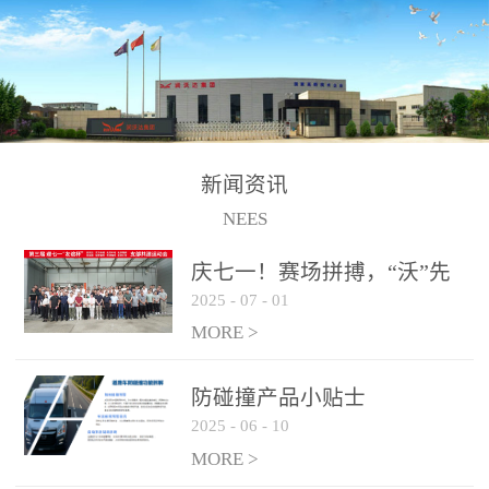
制、储、加、用的相关技
术、产品的研发、销售及
道路货物运输业务。设备
的生产制造由位于连云港
的江苏润沃达环境科技有
限公司承担。 以下设备
新闻资讯
为润沃达AWE制氢设备系
NEES
统组成部分，可用于电
子、化工、冶金、建材等
庆七一！赛场拼搏，“沃”先
行业的制氢 / 制氧设备，
2025
-
07
-
01
行！
纯化后可达到99.999%氢气
MORE >
纯度，满足氢燃料电池使
用需求。 气液
防碰撞产品小贴士
分离系统
2025
-
06
-
10
纯化系统
MORE >
电解槽