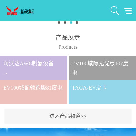
产品展示
Products
润沃达AWE制氢设备
EV100城际无忧版107度
...
电
EV100城配领跑版81度电
TAGA-EV皮卡
北京润沃达新能源有限公
司成立于2021年7月，注册
资金1000万元，是北京润
进入产品频道>>
沃达集团全资控股子公
司。 公司主要从事氢气