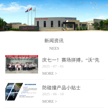
制、储、加、用的相关技
术、产品的研发、销售及
道路货物运输业务。设备
的生产制造由位于连云港
的江苏润沃达环境科技有
限公司承担。 以下设备
新闻资讯
为润沃达AWE制氢设备系
NEES
统组成部分，可用于电
子、化工、冶金、建材等
庆七一！赛场拼搏，“沃”先
行业的制氢 / 制氧设备，
2025
-
07
-
01
行！
纯化后可达到99.999%氢气
MORE >
纯度，满足氢燃料电池使
用需求。 气液
防碰撞产品小贴士
分离系统
2025
-
06
-
10
纯化系统
MORE >
电解槽