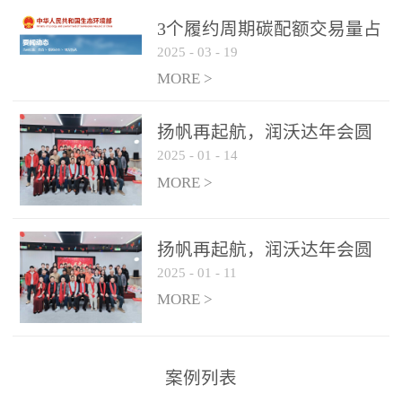
控制系统
3个履约周期碳配额交易量占
2025
-
03
-
19
全国1/4 山东省碳排放强度持
...
续降低
MORE >
扬帆再起航，润沃达年会圆
2025
-
01
-
14
满结束！
MORE >
扬帆再起航，润沃达年会圆
2025
-
01
-
11
满结束！
MORE >
案例列表