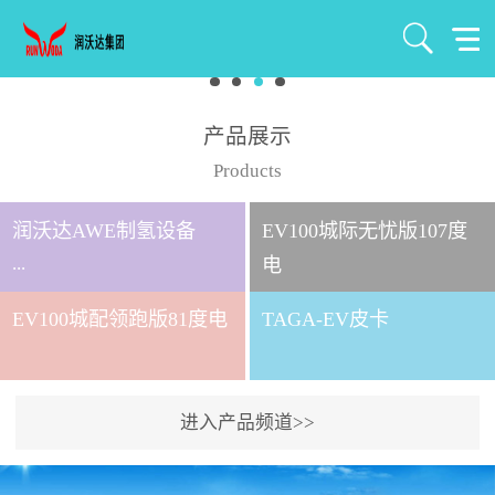
产品展示
Products
润沃达AWE制氢设备
EV100城际无忧版107度
...
电
EV100城配领跑版81度电
TAGA-EV皮卡
北京润沃达新能源有限公
司成立于2021年7月，注册
资金1000万元，是北京润
进入产品频道>>
沃达集团全资控股子公
司。 公司主要从事氢气