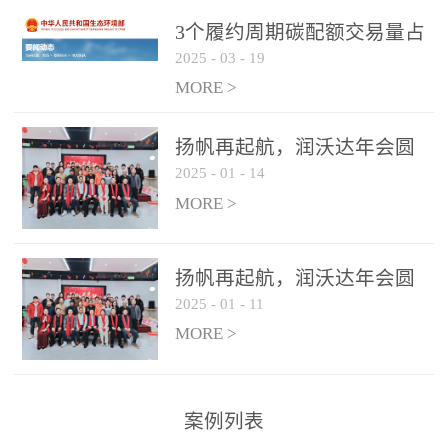
控制系统
3个履约周期碳配额交易量占
2025
-
03
-
19
全国1/4 山东省碳排放强度持
...
续降低
MORE >
扬帆再起航，润沃达年会圆
2025
-
01
-
14
满结束！
MORE >
扬帆再起航，润沃达年会圆
2025
-
01
-
11
满结束！
MORE >
案例列表