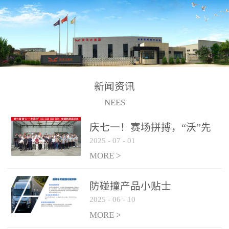
制、储、加、用的相关技
术、产品的研发、销售及
道路货物运输业务。设备
的生产制造由位于连云港
的江苏润沃达环境科技有
限公司承担。 以下设备
新闻资讯
为润沃达AWE制氢设备系
NEES
统组成部分，可用于电
子、化工、冶金、建材等
庆七一！赛场拼搏，“沃”先
行业的制氢 / 制氧设备，
2025
-
07
-
01
行！
纯化后可达到99.999%氢气
MORE >
纯度，满足氢燃料电池使
用需求。 气液
防碰撞产品小贴士
分离系统
2025
-
06
-
10
纯化系统
MORE >
电解槽